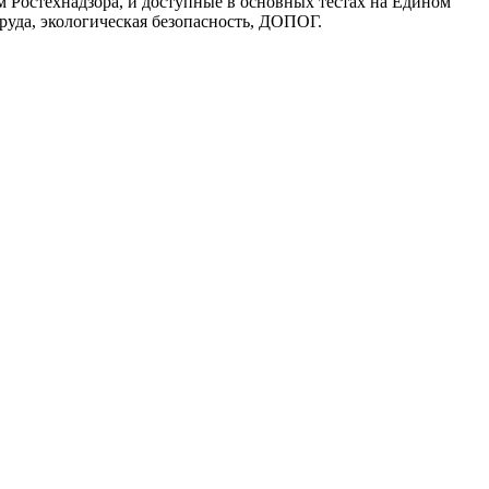
м Ростехнадзора, и доступные в основных тестах на Едином
руда, экологическая безопасность, ДОПОГ.