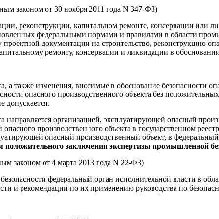
ным законом от 30 ноября 2011 года N 347-ФЗ)
атации, реконструкции, капитальном ремонте, консервации или л
новленных федеральными нормами и правилами в области промы
 проектной документации на строительство, реконструкцию опа
апитальному ремонту, консервации и ликвидации в обосновании
а, а также изменения, вносимые в обоснование безопасности оп
сности опасного производственного объекта без положительны
е допускается.
та направляется организацией, эксплуатирующей опасный произ
 опасного производственного объекта в государственном реестр
плуатирующей опасный производственный объект, в федеральны
ния положительного заключения экспертизы промышленной бе
ым законом от 4 марта 2013 года N 22-ФЗ)
безопасности федеральный орган исполнительной власти в обл
ти и рекомендации по их применению руководства по безопасн