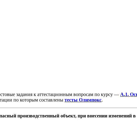
естовые задания к аттестационным вопросам по курсу —
А.1. О
тации по которым составлены
тесты Олимпокс
.
пасный производственный объект, при внесении изменений в 