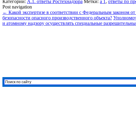
Категории:
А.1. ответы Ростехнадзора
Метки:
а 1
,
ответы по п
Post navigation
←
Какой экспертизе в соответствии с Федеральным законом о
безопасности опасного производственного объекта?
Уполномоч
и атомному надзору осуществлять специальные разрешительн