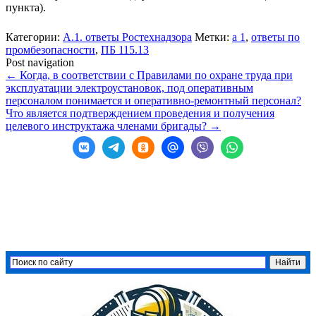
пункта).
Категории:
А.1. ответы Ростехнадзора
Метки:
а 1
,
ответы по
промбезопасности
,
ПБ 115.13
Post navigation
←
Когда, в соответствии с Правилами по охране труда при
эксплуатации электроустановок, под оперативным
персоналом понимается и оперативно-ремонтный персонал?
Что является подтверждением проведения и получения
целевого инструктажа членами бригады?
→