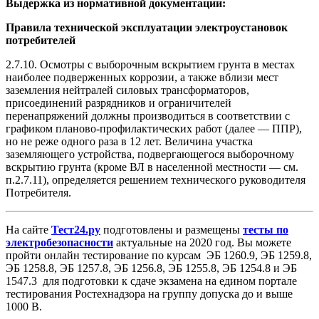
Выдержка из нормативной документации:
Правила технической эксплуатации электроустановок
потребителей
2.7.10. Осмотры с выборочным вскрытием грунта в местах
наиболее подверженных коррозии, а также вблизи мест
заземления нейтралей силовых трансформаторов,
присоединений разрядников и ограничителей
перенапряжений должны производиться в соответствии с
графиком планово-профилактических работ (далее — ППР),
но не реже одного раза в 12 лет. Величина участка
заземляющего устройства, подвергающегося выборочному
вскрытию грунта (кроме ВЛ в населенной местности — см.
п.2.7.11), определяется решением технического руководителя
Потребителя.
На сайте
Тест24.ру
подготовлены и размещены
тесты по
электробезопасности
актуальные на 2020 год. Вы можете
пройти онлайн тестирование по курсам ЭБ 1260.9, ЭБ 1259.8,
ЭБ 1258.8, ЭБ 1257.8, ЭБ 1256.8, ЭБ 1255.8, ЭБ 1254.8 и ЭБ
1547.3 для подготовки к сдаче экзамена на едином портале
тестирования Ростехнадзора на группу допуска до и выше
1000 В.