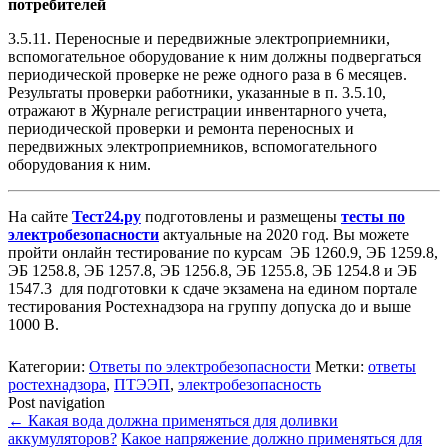
потребителей
3.5.11. Переносные и передвижные электроприемники,
вспомогательное оборудование к ним должны подвергаться
периодической проверке не реже одного раза в 6 месяцев.
Результаты проверки работники, указанные в п. 3.5.10,
отражают в Журнале регистрации инвентарного учета,
периодической проверки и ремонта переносных и
передвижных электроприемников, вспомогательного
оборудования к ним.
На сайте
Тест24.ру
подготовлены и размещены
тесты по
электробезопасности
актуальные на 2020 год. Вы можете
пройти онлайн тестирование по курсам ЭБ 1260.9, ЭБ 1259.8,
ЭБ 1258.8, ЭБ 1257.8, ЭБ 1256.8, ЭБ 1255.8, ЭБ 1254.8 и ЭБ
1547.3 для подготовки к сдаче экзамена на едином портале
тестирования Ростехнадзора на группу допуска до и выше
1000 В.
Категории:
Ответы по электробезопасности
Метки:
ответы
ростехнадзора
,
ПТЭЭП
,
электробезопасность
Post navigation
←
Какая вода должна применяться для доливки
аккумуляторов?
Какое напряжение должно применяться для