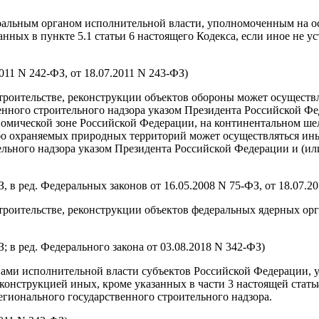
еральным органом исполнительной власти, уполномоченным на о
занных в пункте 5.1 статьи 6 настоящего Кодекса, если иное не
2011 N 242-ФЗ, от 18.07.2011 N 243-ФЗ)
строительстве, реконструкции объектов обороны может осущест
нного строительного надзора указом Президента Российской Фе
номической зоне Российской Федерации, на континентальном ше
бо охраняемых природных территорий может осуществляться ин
льного надзора указом Президента Российской Федерации и (и
, в ред. Федеральных законов от 16.05.2008 N 75-ФЗ, от 18.07.20
троительстве, реконструкции объектов федеральных ядерных ор
; в ред. Федерального закона от 03.08.2018 N 342-ФЗ)
анами исполнительной власти субъектов Российской Федерации,
еконструкцией иных, кроме указанных в части 3 настоящей стать
егионального государственного строительного надзора.