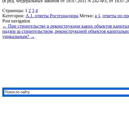
(в ред. Федеральных законов от 18.07.2011 N 242-ФЗ, от 18.07.
Страницы:
1
2
3
4
Категории:
А.1. ответы Ростехнадзора
Метки:
а 1
,
ответы по п
Post navigation
←
При строительстве и реконструкции каких объектов капитал
надзор за строительством, реконструкцией объектов капиталь
уникальным?
→