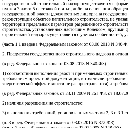
государственный строительный надзор осуществляется в форме
пункта 3 части 5 настоящей статьи, либо на основании обращ
государственной власти (должностных лиц органа государствен
реконструкции объектов капитального строительства, не указа
территории предельных параметров разрешенного строительств
строительства, установленных настоящим Кодексом, другими ф
строительный надзор осуществляется с учетом особенностей, ус
(часть 1.1 введена Федеральным законом от 03.08.2018 N 340-Ф
2. Предметом государственного строительного надзора в отноше
(в ред. Федерального закона от 03.08.2018 N 340-ФЗ)
1) соответствия выполнения работ и применяемых строительных
требованиям проектной документации, в том числе требования
энергетической эффективности не распространяются) и требов
(в ред. Федеральных законов от 23.11.2009 N 261-ФЗ, от 18.07.
2) наличия разрешения на строительство;
3) выполнения требований, установленных частями 2, 3 и 3.1 с
(п. 3 в ред. Федерального закона от 03.07.2016 N 372-ФЗ)
(часть 2 в ред. Федерального закона от 22.07.2008 N 148-ФЗ)