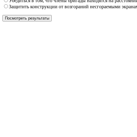
Убедиться в том, что члены бригады находятся на расстояни
Защитить конструкции от возгораний несгораемыми экрана