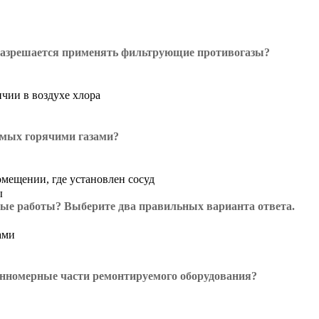
 разрешается применять фильтрующие противогазы?
чии в воздухе хлора
аемых горячими газами?
омещении, где установлен сосуд
ы
ые работы? Выберите два правильных варианта ответа.
ами
инномерные части ремонтируемого оборудования?