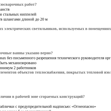
азосварочных работ?
ранств
и стальных ниппелей
тв шлангами длиной до 20 м
х электрических светильников, используемых в помещениях
сочные ванны указано верно?
нах без письменного разрешения технического руководителя ор
быть механизировано
инимум 2 работников
лементов объектов теплоснабжения, покрытых тепловой изо
аличии в рабочей зоне сгораемых конструкций?
таблички с предупредительной надписью: «Огнеопасно»