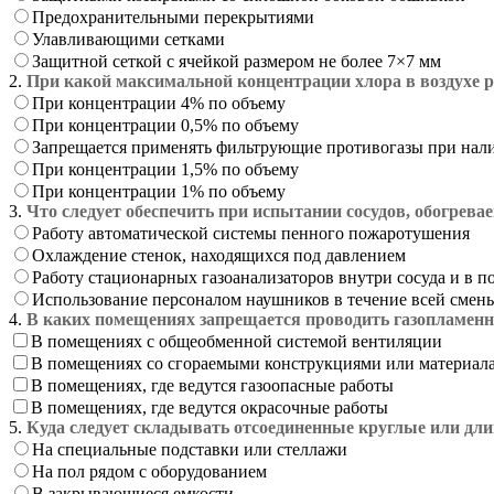
Предохранительными перекрытиями
Улавливающими сетками
Защитной сеткой с ячейкой размером не более 7×7 мм
2.
При какой максимальной концентрации хлора в воздухе
При концентрации 4% по объему
При концентрации 0,5% по объему
Запрещается применять фильтрующие противогазы при нали
При концентрации 1,5% по объему
При концентрации 1% по объему
3.
Что следует обеспечить при испытании сосудов, обогрев
Работу автоматической системы пенного пожаротушения
Охлаждение стенок, находящихся под давлением
Работу стационарных газоанализаторов внутри сосуда и в п
Использование персоналом наушников в течение всей смен
4.
В каких помещениях запрещается проводить газопламенн
В помещениях с общеобменной системой вентиляции
В помещениях со сгораемыми конструкциями или материал
В помещениях, где ведутся газоопасные работы
В помещениях, где ведутся окрасочные работы
5.
Куда следует складывать отсоединенные круглые или дл
На специальные подставки или стеллажи
На пол рядом с оборудованием
В закрывающиеся емкости