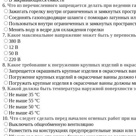
6.
Что из перечисленного запрещается делать при ведении г
Зажигать горелку внутри ограниченных и замкнутых прост
Соединять газоподводящие шланги с помощью латунных ил
Пользоваться внутри ограниченных и замкнутых пространс
Менять воду в ведре для охлаждения горелки
7.
Какое максимальное напряжение может быть у переносны
380 В
12 В
50 В
220 В
8.
Какое требование к погружению крупных изделий в окра
Запрещается окрашивать крупные изделия в окрасочных ван
Погружение крупных изделий в окрасочные ванны должно 
Погружать крупные изделия в окрасочные ванны должны м
9.
Какой должна быть температура наружной поверхности э
Не выше 35 °С
Не выше 55 °С
Не выше 50 °С
Не выше 45 °С
10.
Что следует сделать перед началом огневых работ при н
Выключить общеобменную вентиляцию
Разместить на конструкциях предупредительные знаки или 