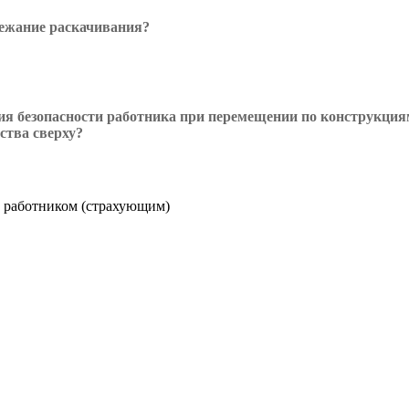
бежание раскачивания?
ия безопасности работника при перемещении по конструкциям
ства сверху?
м работником (страхующим)