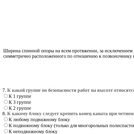
Ширина спинной опоры на всем протяжении, за исключением у
симметрично расположенного по отношению к позвоночнику 
7.
К какой группе по безопасности работ на высоте относя
К 1 группе
К 3 группе
К 2 группе
8.
К какому блоку следует крепить конец каната при четном
К любому подвижному блоку
К подвижному блоку (только для многорольных полиспасто
К неподвижному блоку