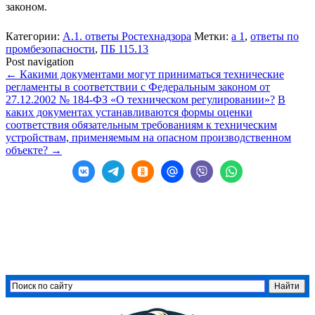
законом.
Категории:
А.1. ответы Ростехнадзора
Метки:
а 1
,
ответы по
промбезопасности
,
ПБ 115.13
Post navigation
←
Какими документами могут приниматься технические
регламенты в соответствии с Федеральным законом от
27.12.2002 № 184-ФЗ «О техническом регулировании»?
В
каких документах устанавливаются формы оценки
соответствия обязательным требованиям к техническим
устройствам, применяемым на опасном производственном
объекте?
→