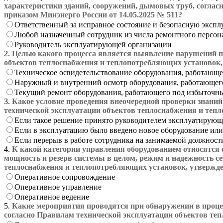
характеристики зданий, сооружений, дымовых труб, согла
приказом Минэнерго России от 14.05.2025 № 511?
Ответственный за исправное состояние и безопасную эксп
Любой назначенный сотрудник из числа ремонтного персон
Руководитель эксплуатирующей организации
2.
Целью какого процесса является выявление нарушений п
объектов теплоснабжения и теплопотребляющих установок,
Техническое освидетельствование оборудования, работающ
Наружный и внутренний осмотр оборудования, работающег
Текущий ремонт оборудования, работающего под избыточн
3.
Какое условие проведения внеочередной проверки знани
технической эксплуатации объектов теплоснабжения и теп
Если такое решение принято руководителем эксплуатирующ
Если в эксплуатацию было введено новое оборудование ил
Если перерыв в работе сотрудника на занимаемой должности
4.
К какой категории управления оборудованием относятся
мощность и резерв системы в целом, режим и надежность с
теплоснабжения и теплопотребляющих установок, утвержде
Оперативное сопровождение
Оперативное управление
Оперативное ведение
5.
Какие мероприятия проводятся при обнаружении в проце
согласно Правилам технической эксплуатации объектов те