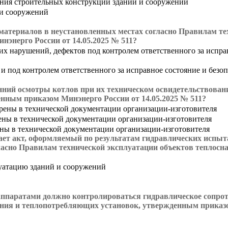
яния строительных конструкций зданий и сооружений
 и сооружений
 материалов в неустановленных местах согласно Правилам т
энерго России от 14.05.2025 № 511?
их нарушений, дефектов под контролем ответственного за испра
 и под контролем ответственного за исправное состояние и без
ний осмотры котлов при их техническом освидетельствовани
нным приказом Минэнерго России от 14.05.2025 № 511?
отрены в технической документации организации-изготовителя
трены в технической документации организации-изготовителя
трены в технической документации организации-изготовителя
ет акт, оформляемый по результатам гидравлических испыта
гласно Правилам технической эксплуатации объектов теплос
луатацию зданий и сооружений
ппаратами должно контролироваться гидравлическое сопроти
ния и теплопотребляющих установок, утвержденным приказом