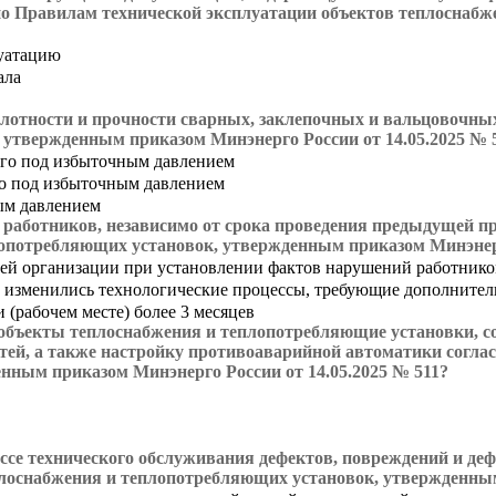
сно Правилам технической эксплуатации объектов теплоснаб
луатацию
ала
лотности и прочности сварных, заклепочных и вальцовочных
 утвержденным приказом Минэнерго России от 14.05.2025 № 
его под избыточным давлением
о под избыточным давлением
ым давлением
й работников, независимо от срока проведения предыдущей 
лопотребляющих установок, утвержденным приказом Минэнерг
ей организации при установлении фактов нарушений работнико
и изменились технологические процессы, требующие дополните
 (рабочем месте) более 3 месяцев
 объекты теплоснабжения и теплопотребляющие установки, 
етей, а также настройку противоаварийной автоматики согла
нным приказом Минэнерго России от 14.05.2025 № 511?
ссе технического обслуживания дефектов, повреждений и де
плоснабжения и теплопотребляющих установок, утвержденным