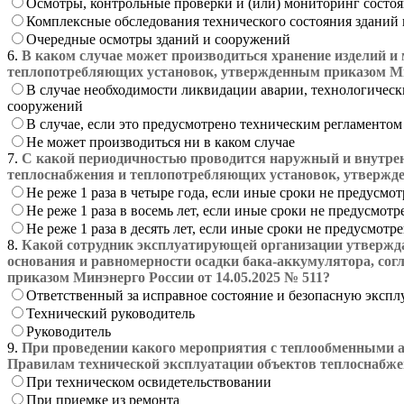
Осмотры, контрольные проверки и (или) мониторинг состо
Комплексные обследования технического состояния зданий
Очередные осмотры зданий и сооружений
6.
В каком случае может производиться хранение изделий и
теплопотребляющих установок, утвержденным приказом Мин
В случае необходимости ликвидации аварии, технологическ
сооружений
В случае, если это предусмотрено техническим регламентом
Не может производиться ни в каком случае
7.
С какой периодичностью проводится наружный и внутрен
теплоснабжения и теплопотребляющих установок, утвержде
Не реже 1 раза в четыре года, если иные сроки не предусм
Не реже 1 раза в восемь лет, если иные сроки не предусмо
Не реже 1 раза в десять лет, если иные сроки не предусмо
8.
Какой сотрудник эксплуатирующей организации утвержда
основания и равномерности осадки бака-аккумулятора, со
приказом Минэнерго России от 14.05.2025 № 511?
Ответственный за исправное состояние и безопасную эксп
Технический руководитель
Руководитель
9.
При проведении какого мероприятия с теплообменными а
Правилам технической эксплуатации объектов теплоснабже
При техническом освидетельствовании
При приемке из ремонта