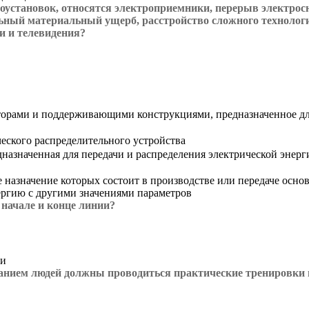
роустановок, относятся электроприемники, перерыв электрос
тельный материальный ущерб, расстройство сложного техноло
и и телевидения?
торами и поддерживающими конструкциями, предназначенное для
еского распределительного устройства
дназначенная для передачи и распределения электрической энерг
назначение которых состоит в производстве или передаче основ
ергию с другими значениями параметров
начале и конце линии?
ии
анием людей должны проводиться практические тренировки 