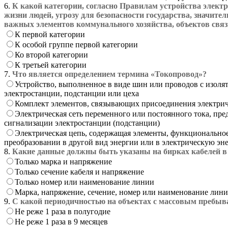
6.
К какой категории, согласно Правилам устройства элект
жизни людей, угрозу для безопасности государства, значи
важных элементов коммунального хозяйства, объектов связ
К первой категории
К особой группе первой категории
Ко второй категории
К третьей категории
7.
Что является определением термина «Токопровод»?
Устройство, выполненное в виде шин или проводов с изоля
электростанции, подстанции или цеха
Комплект элементов, связывающих присоединения электрич
Электрическая сеть переменного или постоянного тока, пре
сигнализации электростанции (подстанции)
Электрическая цепь, содержащая элементы, функциональное 
преобразовании в другой вид энергии или в электрическую эн
8.
Какие данные должны быть указаны на бирках кабелей в 
Только марка и напряжение
Только сечение кабеля и напряжение
Только номер или наименование линии
Марка, напряжение, сечение, номер или наименование лин
9.
С какой периодичностью на объектах с массовым пребыв
Не реже 1 раза в полугодие
Не реже 1 раза в 9 месяцев