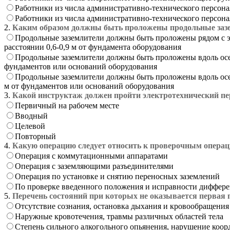
Работники из числа административно-технического персона
Работники из числа административно-технического персона
2.
Каким образом должны быть проложены продольные зазем
Продольные заземлители должны быть проложены рядом с эл
расстоянии 0,6-0,9 м от фундамента оборудования
Продольные заземлители должны быть проложены вдоль осей 
фундаментов или оснований оборудования
Продольные заземлители должны быть проложены вдоль осей 
м от фундаментов или оснований оборудования
3.
Какой инструктаж должен пройти электротехнический пе
Первичный на рабочем месте
Вводный
Целевой
Повторный
4.
Какую операцию следует относить к проверочным операц
Операция с коммутационными аппаратами
Операция с заземляющими разъединителями
Операция по установке и снятию переносных заземлений
По проверке введенного положения и исправности диффер
5.
Перечень состояний при которых не оказывается первая п
Отсутствие сознания, остановка дыхания и кровообращения
Наружные кровотечения, травмы различных областей тела
Степень сильного алкогольного опьянения, нарушение коо