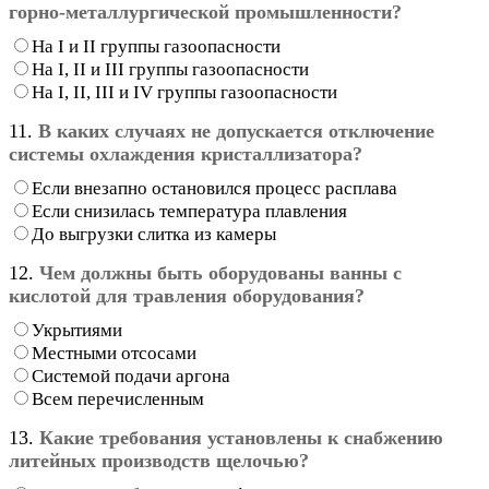
горно-металлургической промышленности?
На I и II группы газоопасности
На I, II и III группы газоопасности
На I, II, III и IV группы газоопасности
11.
В каких случаях не допускается отключение
системы охлаждения кристаллизатора?
Если внезапно остановился процесс расплава
Если снизилась температура плавления
До выгрузки слитка из камеры
12.
Чем должны быть оборудованы ванны с
кислотой для травления оборудования?
Укрытиями
Местными отсосами
Системой подачи аргона
Всем перечисленным
13.
Какие требования установлены к снабжению
литейных производств щелочью?